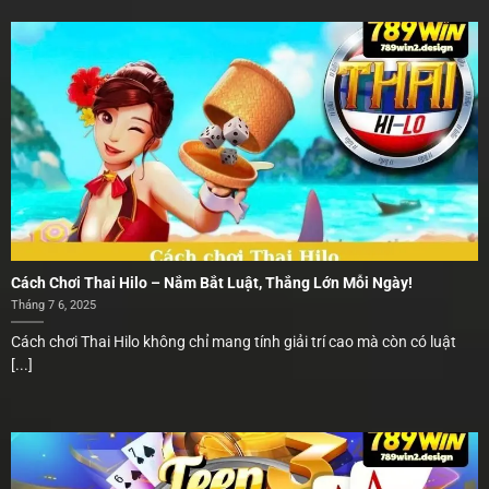
Live Casino 789Win
không chỉ nổi bật với chất lượng trò
chơi mà còn gây ấn tượng mạnh mẽ bởi các chương trình
khuyến mãi, ưu đãi hấp dẫn dành cho bet thủ. Từ tiền
thưởng chào mừng dành cho người mới đến các chương
trình hoàn trả, thưởng nạp lại cho thành viên lâu năm, mọi
ưu đãi đều được thiết kế nhằm tối đa hóa lợi ích, tăng cơ
hội chiến thắng. Bên cạnh đó, dịch vụ chăm sóc khách
hàng chuyên nghiệp cũng là một điểm cộng lớn, giúp mọi
thắc mắc đều được giải đáp nhanh chóng.
Cách Chơi Thai Hilo – Nắm Bắt Luật, Thắng Lớn Mỗi Ngày!
Tháng 7 6, 2025
Cách chơi Thai Hilo không chỉ mang tính giải trí cao mà còn có luật
[...]