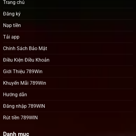
Trang chủ
Mã
Ăn
Bí
Đậm
Đăng ký
Ẩn,
Nắm
Chắc
Nạp tiền
Phần
Thắng!
Tải app
Chính Sách Bảo Mật
Điều Kiện Điều Khoản
Giới Thiệu 789Win
Bật mí các mẹo chơi bất bại cho dân cược
Khuyến Mãi 789Win
Hướng dẫn
Nắm vững luật chơi từng game
Trước khi đặt cược, việc hiểu rõ luật chơi của mỗi trò Live
Đăng nhập 789WIN
Casino là điều kiện tiên quyết. Dù là Baccarat, Roulette,
Rút tiền 789WIN
Blackjack hay Sicbo, mỗi game đều có quy tắc riêng, cách
tính điểm, và tỷ lệ trả thưởng khác nhau. Nắm vững luật
Danh mục
giúp bạn đưa ra quyết định đúng đắn, tránh những sai lầm