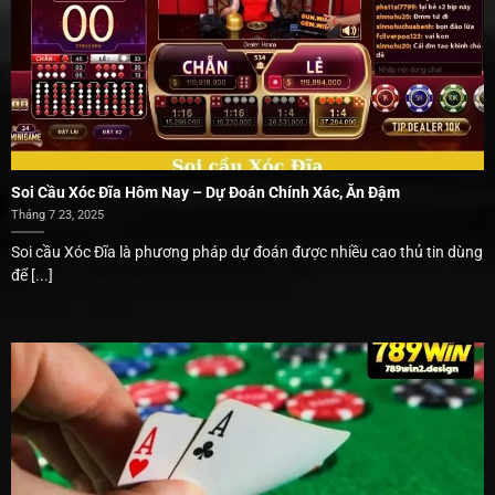
dụng công nghệ stream chất lượng cao, độ trễ thấp. Hệ
thống máy chủ mạnh mẽ đảm bảo đường truyền ổn định,
không giật lag, cho phép tận hưởng trò chơi một cách liền
mạch. Giao diện được thiết kế trực quan, dễ sử dụng, giúp
dễ dàng đặt cược, theo dõi kết quả. Sự kết hợp giữa Dealer
chuyên nghiệp cùng công nghệ vượt trội tạo nên một môi
trường cá cược đẳng cấp, thu hút những ai tìm kiếm sự
Soi Cầu Xóc Đĩa Hôm Nay – Dự Đoán Chính Xác, Ăn Đậm
hoàn hảo.
Tháng 7 23, 2025
Soi cầu Xóc Đĩa là phương pháp dự đoán được nhiều cao thủ tin dùng
Đa dạng trò chơi tại Live Casino 789Win
để [...]
Sự đa dạng về trò chơi là một yếu tố quan trọng làm nên
sức hút của
Live Casino 789Win
. Nền tảng này cung cấp
đầy đủ các loại hình cá cược casino phổ biến, từ những trò
bài kinh điển đến các tựa game mới lạ, đảm bảo thỏa mãn
mọi sở thích. Bất kể là một người mới bắt đầu hay một bet
thủ có kinh nghiệm, đều có thể tìm thấy thể loại phù hợp
với mình. Việc lựa chọn phong phú giúp duy trì sự hứng
thú, mang đến nhiều cơ hội chiến thắng.