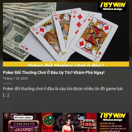
Sức hấp dẫn của sảnh Live Casino 789Win
Dealer chuyên nghiệp tạo nên sự khác biệt
Một trong những điểm mạnh vượt trội của
Live Casino
789Win
chính là đội ngũ Dealer chuyên nghiệp, thân thiện.
Họ không chỉ là những người điều hành trò chơi mà còn
tương tác trực tiếp với bet thủ qua khung chat, tạo cảm
Poker Đổi Thưởng Chơi Ở Đâu Uy Tín? Khám Phá Ngay!
giác gần gũi, giao tiếp như ở sòng bài thật. Sự hiện diện
Tháng 7 24, 2025
của Dealer không chỉ đảm bảo tính công bằng, mà còn
Poker đổi thưởng chơi ở đâu là câu hỏi được nhiều tín đồ game bài
tăng thêm phần hấp dẫn, kịch tính cho mỗi ván cược. Điều
[...]
này thực sự nâng tầm trải nghiệm, khiến việc tham gia
Casino trở nên thú vị hơn bao giờ hết.
Công nghệ hiện đại đảm bảo trải nghiệm mượt mà
Để đảm bảo trải nghiệm tốt nhất,
Live Casino 789Win
ứng