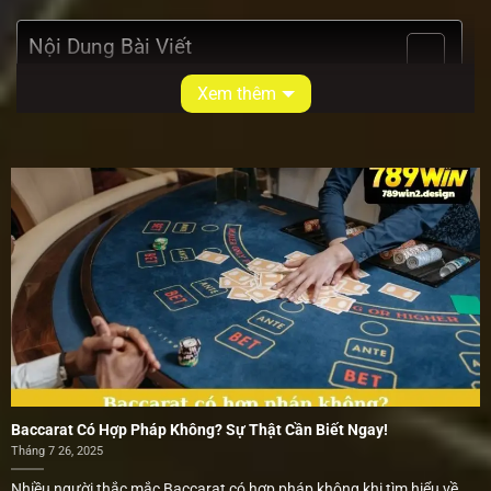
Nội Dung Bài Viết
Tham Gia Ngay Live Casino 789Win, Nhận Thưởng Khủng!
Xem thêm
Trải nghiệm chân thực với Live Casino 789Win
Dealer chuyên nghiệp tạo nên sự khác biệt
Công nghệ hiện đại đảm bảo trải nghiệm mượt mà
Đa dạng trò chơi tại Live Casino 789Win
Baccarat – Tựa game được nhiều người yêu thích
Roulette – Vòng quay may mắn
Sicbo trực tiếp cực hấp dẫn
Dragon Tiger game nhanh rinh thưởng nhanh
Ưu đãi hấp dẫn và dịch vụ khách hàng chuyên nghiệp
Khuyến mãi đa dạng, giá trị cao
Hỗ trợ khách hàng 24/7, tận tình
Mẹo chơi Live Casino chuẩn chỉnh cho dân cược
Nắm vững luật chơi từng game
Quản lý vốn chặt chẽ
Áp dụng chiến lược cược hợp lý
Kết luận
Baccarat Có Hợp Pháp Không? Sự Thật Cần Biết Ngay!
Tháng 7 26, 2025
Trải nghiệm chân thực với Live Casino 789Win
Nhiều người thắc mắc Baccarat có hợp pháp không khi tìm hiểu về