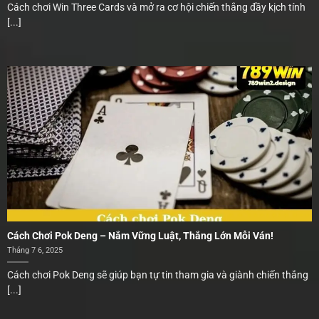
Cách chơi Win Three Cards và mở ra cơ hội chiến thắng đầy kịch tính
chơi sẽ đặt cược vào kết quả của ba viên xúc xắc được lắc
[...]
bởi dealer. Với nhiều cửa cược đa dạng như Tài/Xỉu, tổng
điểm cụ thể, cặp đôi, hay bộ ba, Sicbo mang lại nhiều cơ
hội thắng cược và những giây phút giải trí kịch tính, hấp
dẫn cho mọi người.
Dragon Tiger game nhanh rinh thưởng nhanh
Dragon Tiger là một game bài đơn giản nhanh gọn, rất
được ưa chuộng tại các sòng bài châu Á. Luật chơi chỉ
xoay quanh việc so sánh điểm số của hai lá bài, một cho
cửa Rồng và một cho cửa Hổ. Thành viên chỉ cần dự đoán
cửa nào có điểm cao hơn hoặc liệu hai cửa có hòa. Sự đơn
giản, tốc độ nhanh và tính giải trí cao khiến Dragon Tiger
Cách Chơi Pok Deng – Nắm Vững Luật, Thắng Lớn Mỗi Ván!
trở thành lựa chọn lý tưởng cho những ai yêu thích sự
Tháng 7 6, 2025
nhanh chóng.
Cách chơi Pok Deng sẽ giúp bạn tự tin tham gia và giành chiến thắng
[...]
Ưu đãi hấp dẫn và dịch vụ khách hàng chuyên
nghiệp