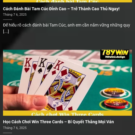
chơi. Tại đây, bạn sẽ được theo dõi trực tiếp quá trình chia
bài, đặt cược vào cửa Người chơi, Nhà cái hoặc Hòa,
Cách Đánh Bài Tam Cúc Đỉnh Cao – Trở Thành Cao Thủ Ngay!
Tháng 7 6, 2025
chứng kiến kết quả ngay lập tức. Sự minh bạch tính tương
tác cao với dealer làm tăng thêm phần kịch tính cho mỗi
Để hiểu rõ cách đánh bài Tam Cúc, anh em cần nắm vững những quy
ván bài.
[...]
Roulette – Vòng quay may mắn
Roulette mang đến sự hồi hộp khó tả khi quả bóng lăn trên
vòng quay may mắn. Người chơi có thể đặt cược vào nhiều
lựa chọn khác nhau như con số cụ thể, màu sắc (đỏ/đen),
chẵn/lẻ, hoặc các nhóm số. Với nhiều bàn cược và các
phiên bản Roulette khác nhau, từ Châu Âu đến Châu Mỹ,
789Win đảm bảo mọi sở thích đều được đáp ứng, tạo nên
trải nghiệm cá cược đầy phấn khích.
Sicbo trực tiếp cực hấp dẫn
Học Cách Chơi Win Three Cards – Bí Quyết Thắng Mọi Ván
Sicbo hay còn gọi là Tài Xỉu, là trò chơi xúc xắc truyền
Tháng 7 6, 2025
thống phổ biến tại châu Á. Tại
Live Casino 789Win
, người