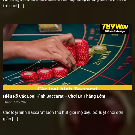
trò chơi [...]
Live Casino 789Win
mang đến một trải nghiệm cá cược
trực tuyến không khác gì so với việc bạn đang ngồi tại một
sòng bài sang trọng. Công nghệ livestream tiên tiến giúp
truyền tải hình ảnh sắc nét, âm thanh sống động trực tiếp
từ các studio casino. Mọi động thái của Dealer, từng quân
bài được lật, hay vòng quay của bánh xe Roulette đều
được hiển thị rõ ràng, tạo nên sự minh bạch tuyệt đối. Đây
là yếu tố then chốt giúp sân chơi xây dựng lòng tin, sự yêu
thích từ cộng đồng cá cược ở
789win
.
Hiểu Rõ Các Loại Hình Baccarat – Chơi Là Thắng Lớn!
Tháng 7 25, 2025
Các loại hình Baccarat luôn thu hút giới mộ điệu bởi luật chơi đơn
giản [...]