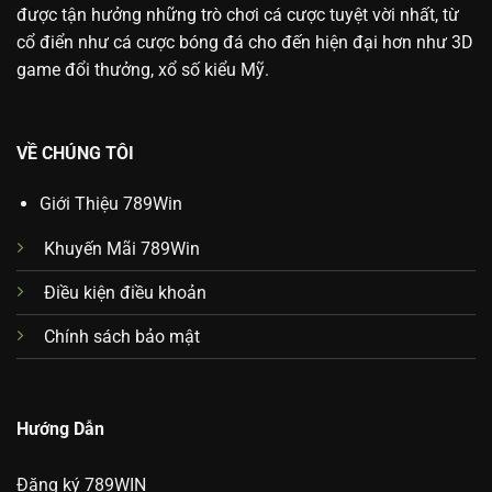
trong Roulette có các hệ thống như Martingale hoặc
được tận hưởng những trò chơi cá cược tuyệt vời nhất, từ
Fibonacci. Học hỏi áp dụng các chiến lược một cách linh
cổ điển như cá cược bóng đá cho đến hiện đại hơn như 3D
hoạt, phù hợp với từng thời điểm và diễn biến của ván
game đổi thưởng, xổ số kiểu Mỹ.
cược. Đừng ngại thử nghiệm nhưng luôn nhớ kiểm soát rủi
ro.
VỀ CHÚNG TÔI
Kết luận
Giới Thiệu 789Win
Live casino tại
nhà cái 789win
đã và đang khẳng định vị
thế là một trong những lựa chọn hàng đầu cho những ai
Khuyến Mãi 789Win
đam mê cá cược trực tuyến. Với sự kết hợp hoàn hảo giữa
công nghệ hiện đại, đội ngũ Dealer chuyên nghiệp, kho
Điều kiện điều khoản
game đa dạng, cùng các ưu đãi hấp dẫn, nền tảng mang
Chính sách bảo mật
đến trải nghiệm giải trí đẳng cấp. Hãy tham gia ngay để
khám phá một thế giới giải trí đầy kịch tính, cơ hội chiến
thắng đang chờ đón!
Hướng Dẫn
Xem thêm:
Xổ Số 789Win
– Đổi Đời
Nhanh Chóng, Trúng Lớn Mỗi Ngày!
Đăng ký 789WIN