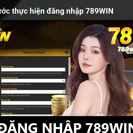
bước thực hiện đăng nhập 789WIN