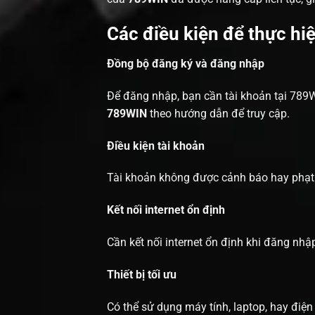
Các điều kiện để thực h
Đồng bộ đăng ký và đăng nhập
Để đăng nhập, bạn cần tài khoản tại 789W
789WIN
theo hướng dẫn để truy cập.
Điều kiện tài khoản
Tài khoản không được cảnh báo hay phạt 
Kết nối internet ổn định
Cần kết nối internet ổn định khi đăng nhập 
Thiết bị tối ưu
Có thể sử dụng máy tính, laptop, hay điệ