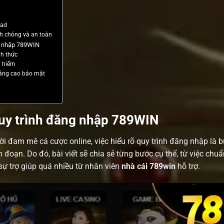
oad
 chóng và an toàn
ng nhập 789WIN
h thức
y hiểm
nâng cao bảo mật
quy trình đăng nhập 789WIN
đam mê cá cược online, việc hiểu rõ quy trình đăng nhập là bư
oạn. Do đó, bài viết sẽ chia sẻ từng bước cụ thể, từ việc chuẩn
ự trợ giúp quá nhiều từ nhân viên
nhà cái
789win
hỗ trợ.