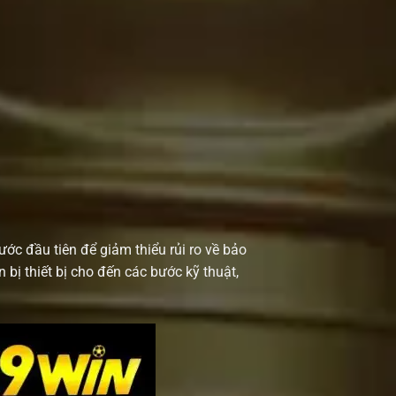
ớc đầu tiên để giảm thiểu rủi ro về bảo
 bị thiết bị cho đến các bước kỹ thuật,