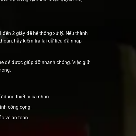
1 đến 2 giây để hệ thống xử lý. Nếu thành
hoản, hãy kiểm tra lại dữ liệu đã nhập
line để được giúp đỡ nhanh chóng. Việc giữ
hóng.
ử dụng thiết bị cá nhân.
tính công cộng.
o vệ an toàn.