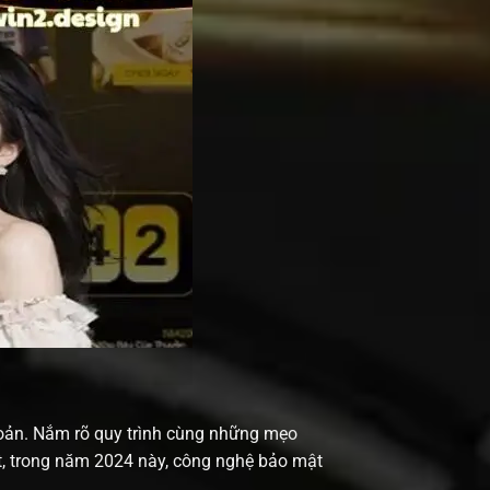
hoản. Nắm rõ quy trình cùng những mẹo
t, trong năm 2024 này, công nghệ bảo mật