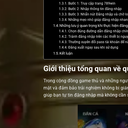
Bước 1: Truy cập trang 789win
Bước 2: Nhập thông tin đăng nhập
Bước 3: Nhấn nút Đăng nhập và chờ l
Những mẹo nhỏ giúp đăng nhập nhanh
Những lưu ý quan trọng khi thực hiện đă
Chọn đúng đường dẫn đăng nhập chín
Tránh đăng nhập trên các thiết bị ngu
Thường xuyên đổi pass tài khoản để 
Đăng xuất ngay sau khi sử dụng
Kết luận
Giới thiệu tổng quan về 
Trong cộng đồng game thủ và những người 
mật và đảm bảo trải nghiệm không bị gián đ
giúp bạn tự tin đăng nhập mà không cần s