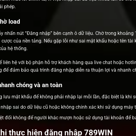
ái phép.
hờ load
hãy nhấn nút “Đăng nhập” bên cạnh ô dữ liệu. Chờ trong khoảng 
 cược của nền tảng. Nếu gặp lỗi như sai mật khẩu hoặc tên tài k
ủa hệ thống.
ể liên hệ với bộ phận hỗ trợ khách hàng qua live chat hoặc hot
ọng để đảm bảo quá trình đăng nhập diễn ra thuận lợi và nhanh c
hanh chóng và an toàn
 lưu mật khẩu để không phải nhập lại mỗi lần, đặc biệt là khi s
 nhập sai do dữ liệu cũ hoặc không chính xác khi sử dụng máy 
t đối không để người khác mượn hoặc sử dụng tài khoản để bả
khi thực hiện đăng nhập 789WIN