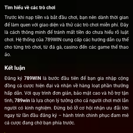
Tìm hiểu về các trò chơi
Trước khi nạp tiền và bắt đầu chơi, bạn nên dành thời gian
để làm quen với giao diện và thử các trò chơi miễn phí. Đây
là cách thông minh để tránh mất tiền do chưa hiểu rõ luật
chơi. Hệ thống của 789WIN cung cấp các hướng dẫn cụ thể
cho từng trò chơi, từ đá gà, casino đến các game thể thao
ảo.
Kết luận
Đăng ký
789WIN
là bước đầu tiên để bạn gia nhập cộng
đồng cá cược hiện đại và nhận về hàng loạt phần thưởng
hấp dẫn. Với quy trình đơn giản, bảo mật cao và hỗ trợ tận
tình,
789win
là lựa chọn lý tưởng cho cả người chơi mới lẫn
người có kinh nghiệm. Đừng bỏ lỡ cơ hội nhận ưu đãi lớn
ngay từ lần đầu đăng ký – hành trình chinh phục đam mê
cá cược đang chờ bạn phía trước.