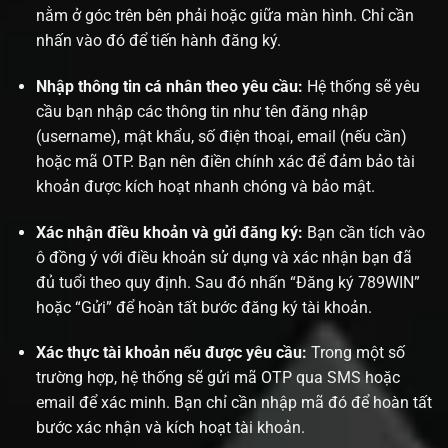
nằm ở góc trên bên phải hoặc giữa màn hình. Chỉ cần
nhấn vào đó để tiến hành đăng ký.
Nhập thông tin cá nhân theo yêu cầu:
Hệ thống sẽ yêu
cầu bạn nhập các thông tin như tên đăng nhập
(username), mật khẩu, số điện thoại, email (nếu cần)
hoặc mã OTP. Bạn nên điền chính xác để đảm bảo tài
khoản được kích hoạt nhanh chóng và bảo mật.
Xác nhận điều khoản và gửi đăng ký:
Bạn cần tích vào
ô đồng ý với điều khoản sử dụng và xác nhận bạn đã
đủ tuổi theo quy định. Sau đó nhấn “Đăng ký 789WIN”
hoặc “Gửi” để hoàn tất bước đăng ký tài khoản.
Xác thực tài khoản nếu được yêu cầu:
Trong một số
trường hợp, hệ thống sẽ gửi mã OTP qua SMS hoặc
email để xác minh. Bạn chỉ cần nhập mã đó để hoàn tất
bước xác nhận và kích hoạt tài khoản.