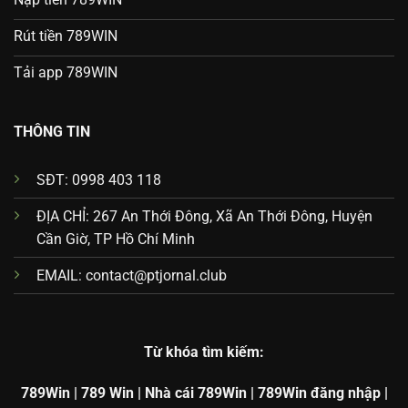
Rút tiền 789WIN
Tải app 789WIN
THÔNG TIN
SĐT: 0998 403 118
ĐỊA CHỈ: 267 An Thới Đông, Xã An Thới Đông, Huyện
Cần Giờ, TP Hồ Chí Minh
EMAIL:
contact@ptjornal.club
Từ khóa tìm kiếm:
789Win | 789 Win | Nhà cái 789Win | 789Win đăng nhập |