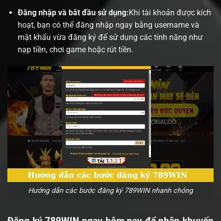
Đăng nhập và bắt đầu sử dụng:
Khi tài khoản được kích
hoạt, bạn có thể đăng nhập ngay bằng username và
mật khẩu vừa đăng ký để sử dụng các tính năng như
nạp tiền, chơi game hoặc rút tiền.
Hướng dẫn các bước đăng ký 789WIN nhanh chóng
Đăng ký 789WIN ngay hôm nay để nhận khuyến