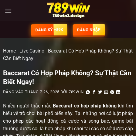
ĐĂNG KÝ +89K
ĐĂNG NHẬP
Home
-
Live Casino
-
Baccarat Có Hợp Pháp Không? Sự Thật
Cần Biết Ngay!
Baccarat Có Hợp Pháp Không? Sự Thật Cần
Biết Ngay!
ĐĂNG VÀO
THÁNG 7 26, 2025
BỞI
789WIN
Nhiều người thắc mắc
Baccarat có hợp pháp không
khi tìm
hiểu về trò chơi bài phổ biến này. Tại những nơi có luật pháp
cho phép các hoạt động cá cược và sòng bạc, game bài
thường được coi là hợp pháp khi chơi tại các cơ sở được cấp