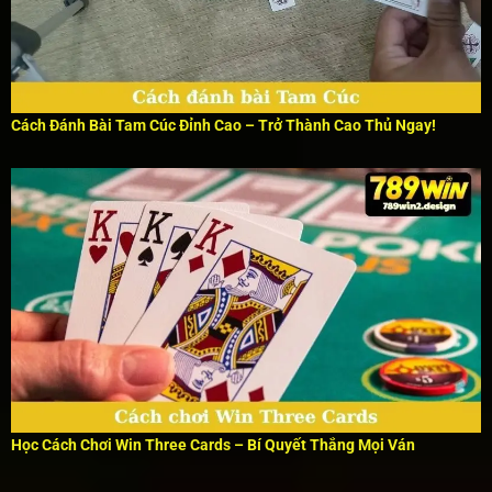
Cách Đánh Bài Tam Cúc Đỉnh Cao – Trở Thành Cao Thủ Ngay!
Học Cách Chơi Win Three Cards – Bí Quyết Thắng Mọi Ván