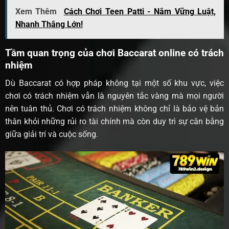
Xem Thêm
Cách Chơi Teen Patti - Nắm Vững Luật,
Nhanh Thắng Lớn!
Tầm quan trọng của chơi Baccarat online có trách
nhiệm
Dù Baccarat có hợp pháp không tại một số khu vực, việc
chơi có trách nhiệm vẫn là nguyên tắc vàng mà mọi người
nên tuân thủ. Chơi có trách nhiệm không chỉ là bảo vệ bản
thân khỏi những rủi ro tài chính mà còn duy trì sự cân bằng
giữa giải trí và cuộc sống.