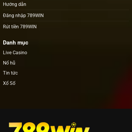
Hướng dẫn
Đăng nhập 789WIN
Rút tiền 789WIN
Danh mục
Live Casino
Nổ hũ
Tin tức
Xổ Số