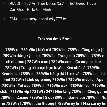
ĐỊA CHỈ: 267 An Thới Đông, Xã An Thới Đông, Huyện
Cần Giờ, TP Hồ Chí Minh
EMAIL:
contact@hashlucky777.io
Từ khóa tìm kiếm:
789Win | 789 Win | Nhà cái 789Win | 789Win đăng nhập |
789Win đăng ký | Link 789Win | Trang chủ 789Win | 789Win
chính thức | 789Win com | 789Win.com | Cá cược online
789Win | Trang cá cược trực tuyến | Kèo nhà cái 789Win |
Keonhacai 789Win | 789Win bóng đá | Link vào 789Win | Link
mới 789Win | Link dự phòng 789Win | 789Win mobile | App
789Win | Tải app 789Win | 789Win apk | 789Win ios | 789Win
club | 789Win vip | 789Win 247 | Nền tảng 789Win | Cổng game
789Win | Casino 789Win | Slot 789Win | Game bài 789Win | Nổ
hũ 789Win | 789Win đổi thưởng | 789Win uy tín | Nhà cái uy tín